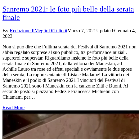
Sanremo 2021: le foto più belle della serata
finale
By
Redazione IlMeglioDiTutto.it
Marzo 7, 2021
Updated:
Gennaio 4,
2023
Non si può dire che l’ultima serata del Festival di Sanremo 2021 non
abbia regalato sorprese al suo pubblico, tra performance nuziali,
supereroi e superstar. Riguardiamo insieme le foto più belle della
serata finale di Sanremo 2021, dalla vittoria dei Maneskin, ad
Achille Lauro tra rose ed effetti speciali e ovviamente le due spose
della serata, La rappresentante di Lista e Madame! La vittoria dei
Maneskin e il podio di Sanremo 2021 I vincitori del Festival di
Sanremo 2021 sono i Maneskin con la canzone Zitti e Buoni. Al
secondo posto si piazzano Fedez e Francesca Michielin con
Chiamami per…
Read More