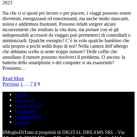
2023
Sia che ci si sposti per lavoro o per piacere, i viaggi possono essere
divertenti, energizzanti ed emozionanti, ma anche molto stancanti,
noiosi e addirittura frustranti. Possono infatti sorgere alcuni
inconvenienti che rendono la vita dura, ma portare con sé gli
indispensabili accessori da viaggio può permetterci di controllarli o
minimizzarli. Qualche esempio? C’è in volo qualche bambino che
urla proprio a pochi sedili dopo di noi? Nella camera dell’albergo
che abbiamo scelto si sente troppo rumore? Delle cuffie che
annullano il rumore possono risolverci il problema. O ancora: la
batteria dello smartphone o del computer si sta esaurendo?
Possiamo…
Read More
Previous
1
…
7
8
9
Home
Chi siamo
Privacy Policy
Disclaimer
Cookie Policy
Contatti
IlMeglioDiTutto.it proprietà di DIGITAL DREAMS SRL - Via