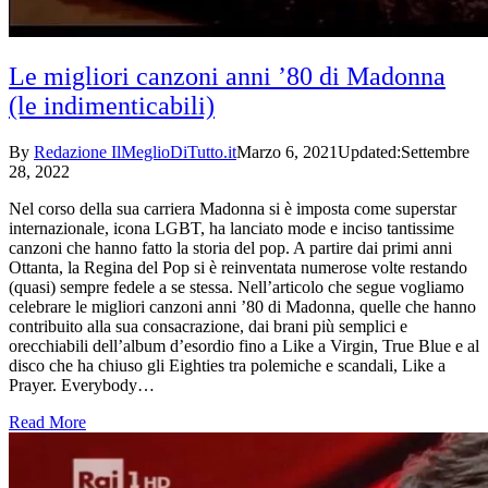
Le migliori canzoni anni ’80 di Madonna
(le indimenticabili)
By
Redazione IlMeglioDiTutto.it
Marzo 6, 2021
Updated:
Settembre
28, 2022
Nel corso della sua carriera Madonna si è imposta come superstar
internazionale, icona LGBT, ha lanciato mode e inciso tantissime
canzoni che hanno fatto la storia del pop. A partire dai primi anni
Ottanta, la Regina del Pop si è reinventata numerose volte restando
(quasi) sempre fedele a se stessa. Nell’articolo che segue vogliamo
celebrare le migliori canzoni anni ’80 di Madonna, quelle che hanno
contribuito alla sua consacrazione, dai brani più semplici e
orecchiabili dell’album d’esordio fino a Like a Virgin, True Blue e al
disco che ha chiuso gli Eighties tra polemiche e scandali, Like a
Prayer. Everybody…
Read More