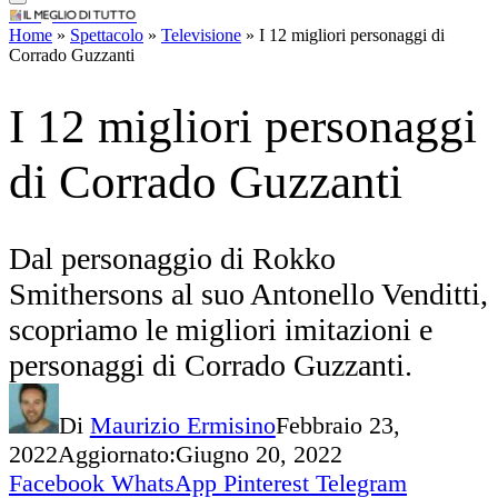
IlMeglioDiTutto.it
Home
»
Spettacolo
»
Televisione
»
I 12 migliori personaggi di
Dal personaggio di Rokko
Corrado Guzzanti
Smithersons al suo Antonello Venditti,
scopriamo le migliori imitazioni e
personaggi di Corrado Guzzanti.
Di
Maurizio Ermisino
Febbraio 23,
2022
Aggiornato:
Giugno 20, 2022
Facebook
WhatsApp
Pinterest
Telegram