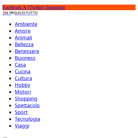
Facebook
X (Twitter)
Instagram
IlMeglioDiTutto.it
Ambiente
Amore
Animali
Bellezza
Benessere
Business
Casa
Cucina
Cultura
Hobby
Motori
Shopping
Spettacolo
Sport
Tecnologia
I 12 migliori personaggi
Viaggi
di Corrado Guzzanti