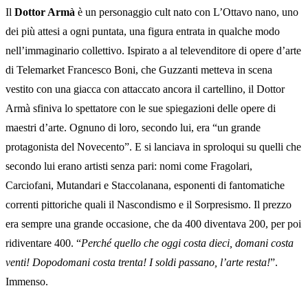
Il
Dottor Armà
è un personaggio cult nato con L’Ottavo nano, uno
dei più attesi a ogni puntata, una figura entrata in qualche modo
nell’immaginario collettivo. Ispirato a al televenditore di opere d’arte
di Telemarket Francesco Boni, che Guzzanti metteva in scena
vestito con una giacca con attaccato ancora il cartellino, il Dottor
Armà sfiniva lo spettatore con le sue spiegazioni delle opere di
maestri d’arte. Ognuno di loro, secondo lui, era “un grande
protagonista del Novecento”. E si lanciava in sproloqui su quelli che
secondo lui erano artisti senza pari: nomi come Fragolari,
Carciofani, Mutandari e Staccolanana, esponenti di fantomatiche
correnti pittoriche quali il Nascondismo e il Sorpresismo. Il prezzo
era sempre una grande occasione, che da 400 diventava 200, per poi
ridiventare 400. “
Perché quello che oggi costa dieci, domani costa
venti! Dopodomani costa trenta! I soldi passano, l’arte resta!
”.
Immenso.