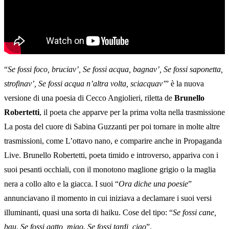
“
Se fossi foco, bruciav’, Se fossi acqua, bagnav’, Se fossi saponetta,
strofinav’, Se fossi acqua n’altra volta, sciacquav’
” è la nuova
versione di una poesia di Cecco Angiolieri, riletta de
Brunello
Robertetti
, il poeta che apparve per la prima volta nella trasmissione
La posta del cuore di Sabina Guzzanti per poi tornare in molte altre
trasmissioni, come L’ottavo nano, e comparire anche in Propaganda
Live. Brunello Robertetti, poeta timido e introverso, appariva con i
suoi pesanti occhiali, con il monotono maglione grigio o la maglia
nera a collo alto e la giacca. I suoi “
Ora diche una poesie
”
annunciavano il momento in cui iniziava a declamare i suoi versi
illuminanti, quasi una sorta di haiku. Cose del tipo: “
Se fossi cane,
bau. Se fossi gatto, miao. Se fossi tardi, ciao
”.