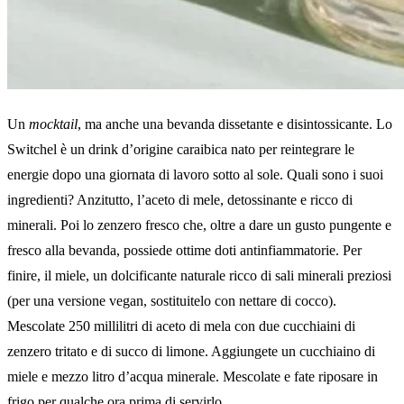
Un
mocktail
, ma anche una bevanda dissetante e disintossicante. Lo
Switchel è un drink d’origine caraibica nato per reintegrare le
energie dopo una giornata di lavoro sotto al sole. Quali sono i suoi
ingredienti? Anzitutto, l’aceto di mele, detossinante e ricco di
minerali. Poi lo zenzero fresco che, oltre a dare un gusto pungente e
fresco alla bevanda, possiede ottime doti antinfiammatorie. Per
finire, il miele, un dolcificante naturale ricco di sali minerali preziosi
(per una versione vegan, sostituitelo con nettare di cocco).
Mescolate 250 millilitri di aceto di mela con due cucchiaini di
zenzero tritato e di succo di limone. Aggiungete un cucchiaino di
miele e mezzo litro d’acqua minerale. Mescolate e fate riposare in
frigo per qualche ora prima di servirlo.