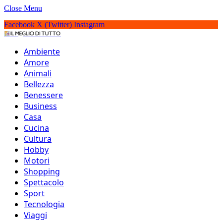
Close Menu
Facebook
X (Twitter)
Instagram
IlMeglioDiTutto.it
Ambiente
Amore
Animali
Bellezza
Benessere
Business
Casa
Cucina
Cultura
Hobby
Motori
Shopping
Spettacolo
Sport
20 cocktail analcolici
Tecnologia
Viaggi
più famosi al mondo