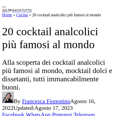
IlMeglioDiTutto.it
Alla scoperta dei cocktail analcolici
Home
»
Cucina
»
20 cocktail analcolici più famosi al mondo
più famosi al mondo, mocktail dolci e
dissetanti, tutti immancabilmente
buoni.
By
Francesca Fiorentino
Agosto 16,
2022
Updated:
Agosto 17, 2023
Facebook
WhatsApp
Pinterest
Telegram