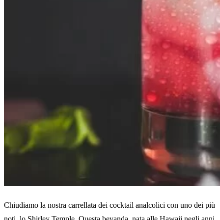
Chiudiamo la nostra carrellata dei cocktail analcolici con uno dei più
noti, lo Shirley Temple. Questa bevanda, nata alle Hawaii negli anni