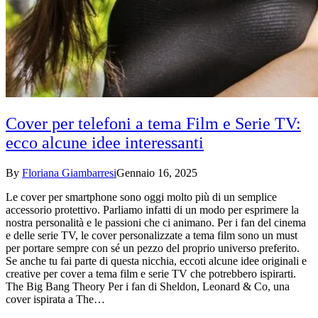
Cover per telefoni a tema Film e Serie TV:
ecco alcune idee interessanti
By
Floriana Giambarresi
Gennaio 16, 2025
Le cover per smartphone sono oggi molto più di un semplice
accessorio protettivo. Parliamo infatti di un modo per esprimere la
nostra personalità e le passioni che ci animano. Per i fan del cinema
e delle serie TV, le cover personalizzate a tema film sono un must
per portare sempre con sé un pezzo del proprio universo preferito.
Se anche tu fai parte di questa nicchia, eccoti alcune idee originali e
creative per cover a tema film e serie TV che potrebbero ispirarti.
The Big Bang Theory Per i fan di Sheldon, Leonard & Co, una
cover ispirata a The…