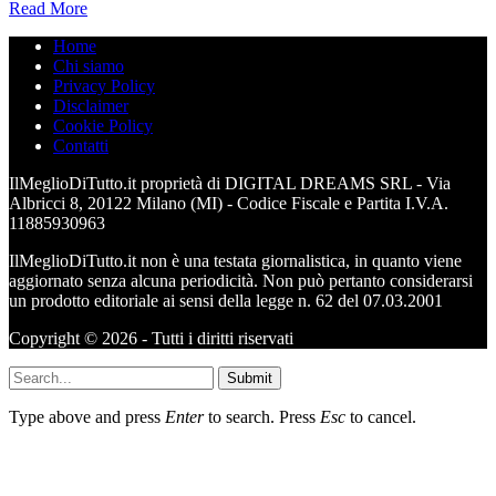
Read More
Home
Chi siamo
Privacy Policy
Disclaimer
Cookie Policy
Contatti
IlMeglioDiTutto.it proprietà di DIGITAL DREAMS SRL - Via
Albricci 8, 20122 Milano (MI) - Codice Fiscale e Partita I.V.A.
11885930963
IlMeglioDiTutto.it non è una testata giornalistica, in quanto viene
aggiornato senza alcuna periodicità. Non può pertanto considerarsi
un prodotto editoriale ai sensi della legge n. 62 del 07.03.2001
Copyright © 2026 - Tutti i diritti riservati
Submit
Type above and press
Enter
to search. Press
Esc
to cancel.