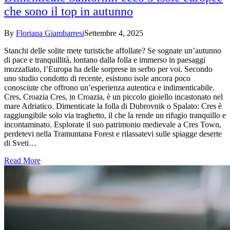
che sono il top in autunno
By
Floriana Giambarresi
Settembre 4, 2025
Stanchi delle solite mete turistiche affollate? Se sognate un’autunno
di pace e tranquillità, lontano dalla folla e immerso in paesaggi
mozzafiato, l’Europa ha delle sorprese in serbo per voi. Secondo
uno studio condotto di recente, esistono isole ancora poco
conosciute che offrono un’esperienza autentica e indimenticabile.
Cres, Croazia Cres, in Croazia, è un piccolo gioiello incastonato nel
mare Adriatico. Dimenticate la folla di Dubrovnik o Spalato: Cres è
raggiungibile solo via traghetto, il che la rende un rifugio tranquillo e
incontaminato. Esplorate il suo patrimonio medievale a Cres Town,
perdetevi nella Tramuntana Forest e rilassatevi sulle spiagge deserte
di Sveti…
Read More