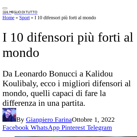
IlMeglioDiTutto.it
Da Leonardo Bonucci a Kalidou
Home
»
Sport
»
I 10 difensori più forti al mondo
Koulibaly, ecco i migliori difensori al
mondo, quelli capaci di fare la
differenza in una partita.
By
Gianpiero Farina
Ottobre 1, 2022
Facebook
WhatsApp
Pinterest
Telegram