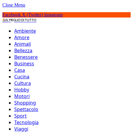
Close Menu
Facebook
X (Twitter)
Instagram
IlMeglioDiTutto.it
Ambiente
Amore
Animali
Bellezza
Benessere
Business
Casa
Cucina
Cultura
Hobby
Motori
Shopping
Spettacolo
Sport
I 10 difensori più forti al
Tecnologia
Viaggi
mondo