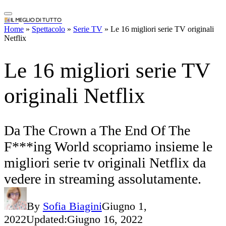
originali Netflix
IlMeglioDiTutto.it
Da The Crown a The End Of The
Home
»
Spettacolo
»
Serie TV
»
Le 16 migliori serie TV originali
Netflix
F***ing World scopriamo insieme le
migliori serie tv originali Netflix da
vedere in streaming assolutamente.
By
Sofia Biagini
Giugno 1,
2022
Updated:
Giugno 16, 2022
Facebook
WhatsApp
Pinterest
Telegram