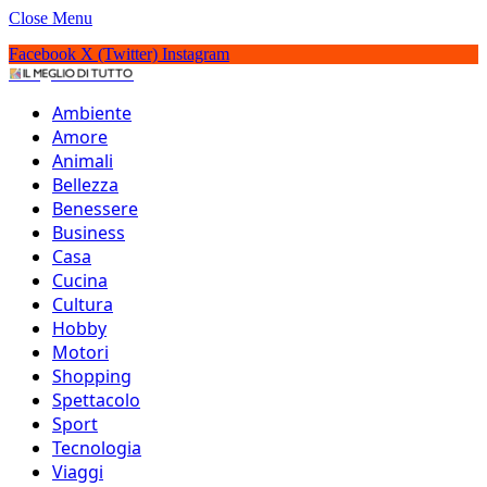
Close Menu
Facebook
X (Twitter)
Instagram
IlMeglioDiTutto.it
Ambiente
Amore
Animali
Bellezza
Benessere
Business
Casa
Cucina
Cultura
Hobby
Motori
Shopping
Spettacolo
Sport
Tecnologia
Le 16 migliori serie TV
Viaggi