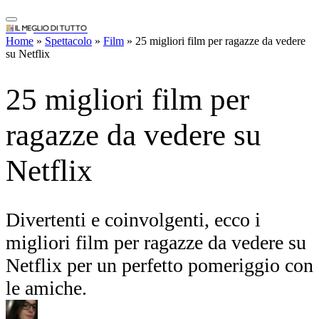
ragazze da vedere su
Netflix
IlMeglioDiTutto.it
Home
»
Spettacolo
»
Film
»
25 migliori film per ragazze da vedere
su Netflix
Divertenti e coinvolgenti, ecco i
migliori film per ragazze da vedere su
Netflix per un perfetto pomeriggio con
le amiche.
By
Chiara Quarantiello
Novembre 4, 2022
Facebook
WhatsApp
Pinterest
Telegram