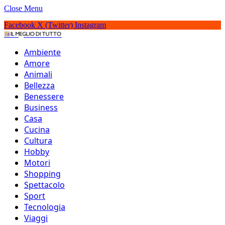
Close Menu
Facebook
X (Twitter)
Instagram
IlMeglioDiTutto.it
Ambiente
Amore
Animali
Bellezza
Benessere
Business
Casa
Cucina
Cultura
Hobby
Motori
Shopping
Spettacolo
Sport
Tecnologia
25 migliori film per
Viaggi