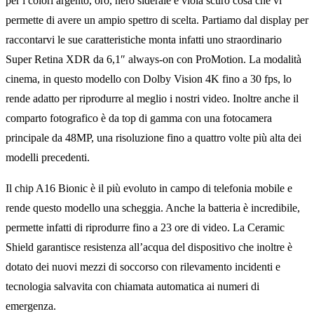
per i colori argento, oro, nero siderale e viola scuro cosa che vi
permette di avere un ampio spettro di scelta. Partiamo dal display per
raccontarvi le sue caratteristiche monta infatti uno straordinario
Super Retina XDR da 6,1″ always-on con ProMotion. La modalità
cinema, in questo modello con Dolby Vision 4K fino a 30 fps, lo
rende adatto per riprodurre al meglio i nostri video. Inoltre anche il
comparto fotografico è da top di gamma con una fotocamera
principale da 48MP, una risoluzione fino a quattro volte più alta dei
modelli precedenti.
Il chip A16 Bionic è il più evoluto in campo di telefonia mobile e
rende questo modello una scheggia. Anche la batteria è incredibile,
permette infatti di riprodurre fino a 23 ore di video. La Ceramic
Shield garantisce resistenza all’acqua del dispositivo che inoltre è
dotato dei nuovi mezzi di soccorso con rilevamento incidenti e
tecnologia salvavita con chiamata automatica ai numeri di
emergenza.