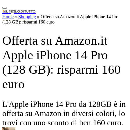
Apple iPhone 14 Pro
(128 GB): risparmi 160
IlMeglioDiTutto.it
Home
»
Shopping
»
Offerta su Amazon.it Apple iPhone 14 Pro
euro
(128 GB): risparmi 160 euro
L'Apple iPhone 14 Pro da 128GB è in
offerta su Amazon in diversi colori, lo
trovi con uno sconto di ben 160 euro.
By
Matteo
Marzo 14, 2023
Facebook
WhatsApp
Pinterest
Telegram