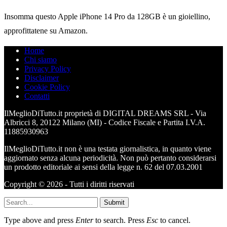
Insomma questo Apple iPhone 14 Pro da 128GB è un gioiellino,
approfittatene su Amazon.
Home
Chi siamo
Privacy Policy
Disclaimer
Cookie Policy
Contatti
IlMeglioDiTutto.it proprietà di DIGITAL DREAMS SRL - Via
Albricci 8, 20122 Milano (MI) - Codice Fiscale e Partita I.V.A.
11885930963
IlMeglioDiTutto.it non è una testata giornalistica, in quanto viene
aggiornato senza alcuna periodicità. Non può pertanto considerarsi
un prodotto editoriale ai sensi della legge n. 62 del 07.03.2001
Copyright © 2026 - Tutti i diritti riservati
Submit
Type above and press
Enter
to search. Press
Esc
to cancel.