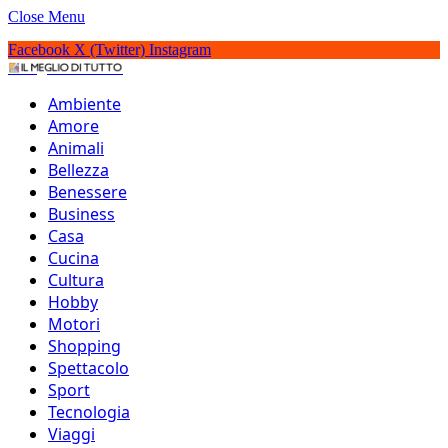
Close Menu
Facebook
X (Twitter)
Instagram
IlMeglioDiTutto.it
Ambiente
Amore
Animali
Bellezza
Benessere
Business
Casa
Cucina
Cultura
Hobby
Motori
Shopping
Spettacolo
Sport
Tecnologia
Offerta su Amazon.it
Viaggi