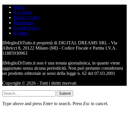
Home
Chi siamo
Privacy Policy
Disclaimer
Cookie Policy
Contatti
IlMeglioDiTutto.it proprietà di DIGITAL DREAMS SRL - Via
Albricci 8, 20122 Milano (MI) - Codice Fiscale e Partita I.V.A.
11885930963
IlMeglioDiTutto.it non è una testata giornalistica, in quanto viene
aggiornato senza alcuna periodicità. Non può pertanto considerarsi
un prodotto editoriale ai sensi della legge n. 62 del 07.03.2001
Copyright © 2026 - Tutti i diritti riservati
Submit
Type above and press
Enter
to search. Press
Esc
to cancel.