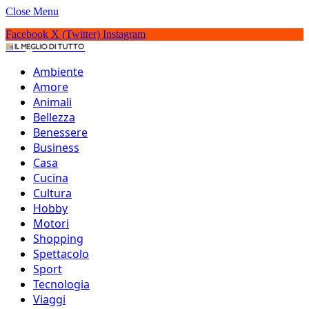
Close Menu
Facebook
X (Twitter)
Instagram
IlMeglioDiTutto.it
Ambiente
Amore
Animali
Bellezza
Benessere
Business
Casa
Cucina
Cultura
Hobby
Motori
Shopping
Spettacolo
Sport
Tecnologia
5 minuti in friggitrice ad
Viaggi