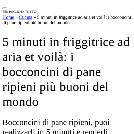
aria et voilà: i
bocconcini di pane
IlMeglioDiTutto.it
Home
»
Cucina
»
5 minuti in friggitrice ad aria et voilà: i bocconcini
ripieni più buoni del
di pane ripieni più buoni del mondo
mondo
Bocconcini di pane ripieni, puoi
realizzarli in 5 minuti e renderli
squisiti: ecco il segreto, tutti i dettagli
By
Redazione T
Novembre 15, 2025
Facebook
WhatsApp
Pinterest
Telegram