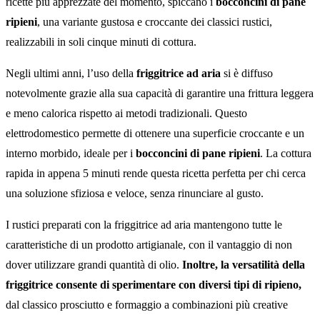
ricette più apprezzate del momento, spiccano i
bocconcini di pane
ripieni
, una variante gustosa e croccante dei classici rustici,
realizzabili in soli cinque minuti di cottura.
Negli ultimi anni, l’uso della
friggitrice ad aria
si è diffuso
notevolmente grazie alla sua capacità di garantire una frittura leggera
e meno calorica rispetto ai metodi tradizionali. Questo
elettrodomestico permette di ottenere una superficie croccante e un
interno morbido, ideale per i
bocconcini di pane ripieni
. La cottura
rapida in appena 5 minuti rende questa ricetta perfetta per chi cerca
una soluzione sfiziosa e veloce, senza rinunciare al gusto.
I rustici preparati con la friggitrice ad aria mantengono tutte le
caratteristiche di un prodotto artigianale, con il vantaggio di non
dover utilizzare grandi quantità di olio.
Inoltre, la versatilità della
friggitrice consente di sperimentare con diversi tipi di ripieno,
dal classico prosciutto e formaggio a combinazioni più creative