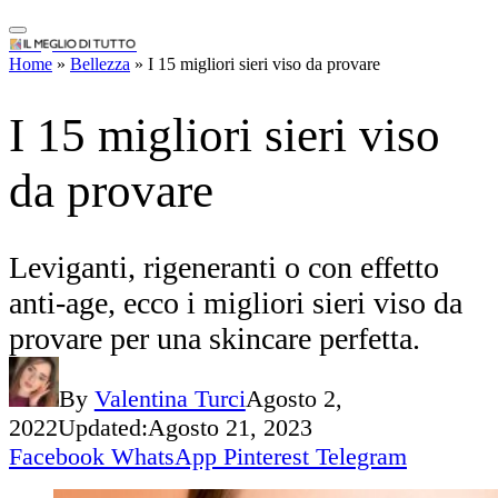
IlMeglioDiTutto.it
Leviganti, rigeneranti o con effetto
Home
»
Bellezza
»
I 15 migliori sieri viso da provare
anti-age, ecco i migliori sieri viso da
provare per una skincare perfetta.
By
Valentina Turci
Agosto 2,
2022
Updated:
Agosto 21, 2023
Facebook
WhatsApp
Pinterest
Telegram