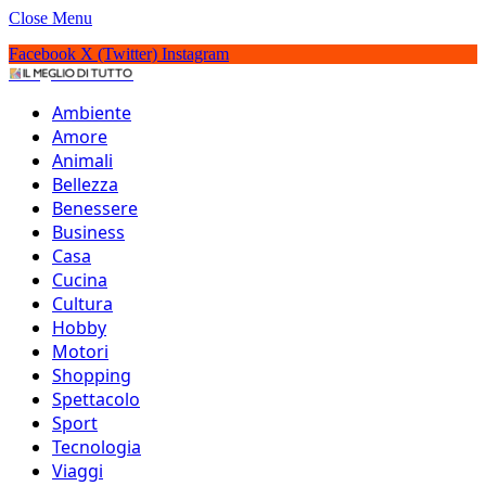
Close Menu
Facebook
X (Twitter)
Instagram
IlMeglioDiTutto.it
Ambiente
Amore
Animali
Bellezza
Benessere
Business
Casa
Cucina
Cultura
Hobby
Motori
Shopping
Spettacolo
Sport
I 15 migliori sieri viso
Tecnologia
Viaggi
da provare