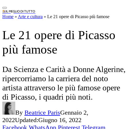
IlMeglioDiTutto.it
Da Scienza e Carità a Donne Algerine,
Home
»
Arte e cultura
»
Le 21 opere di Picasso più famose
ripercorriamo la carriera del noto
artista attraverso le più famose opere
di Picasso, i quadri più noti.
By
Beatrice Paris
Gennaio 2,
2022
Updated:
Giugno 16, 2022
Facebook
WhatsApp
Pinterest
Telegram