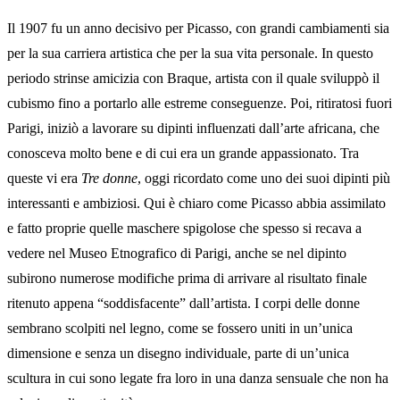
Il 1907 fu un anno decisivo per Picasso, con grandi cambiamenti sia
per la sua carriera artistica che per la sua vita personale. In questo
periodo strinse amicizia con Braque, artista con il quale sviluppò il
cubismo fino a portarlo alle estreme conseguenze. Poi, ritiratosi fuori
Parigi, iniziò a lavorare su dipinti influenzati dall’arte africana, che
conosceva molto bene e di cui era un grande appassionato. Tra
queste vi era
Tre donne
, oggi ricordato come uno dei suoi dipinti più
interessanti e ambiziosi. Qui è chiaro come Picasso abbia assimilato
e fatto proprie quelle maschere spigolose che spesso si recava a
vedere nel Museo Etnografico di Parigi, anche se nel dipinto
subirono numerose modifiche prima di arrivare al risultato finale
ritenuto appena “soddisfacente” dall’artista. I corpi delle donne
sembrano scolpiti nel legno, come se fossero uniti in un’unica
dimensione e senza un disegno individuale, parte di un’unica
scultura in cui sono legate fra loro in una danza sensuale che non ha