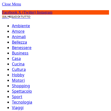
Close Menu
Facebook
X (Twitter)
Instagram
IlMeglioDiTutto.it
Ambiente
Amore
Animali
Bellezza
Benessere
Business
Casa
Cucina
Cultura
Hobby
Motori
Shopping
Spettacolo
Sport
Le 21 opere di Picasso
Tecnologia
Viaggi
più famose