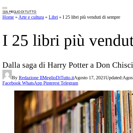
IlMeglioDiTutto.it
Home
»
Arte e cultura
»
Libri
»
I 25 libri più venduti di sempre
I 25 libri più vendu
Dalla saga di Harry Potter a Don Chisci
By
Redazione IlMeglioDiTutto.it
Agosto 17, 2021
Updated:
Agos
Facebook
WhatsApp
Pinterest
Telegram