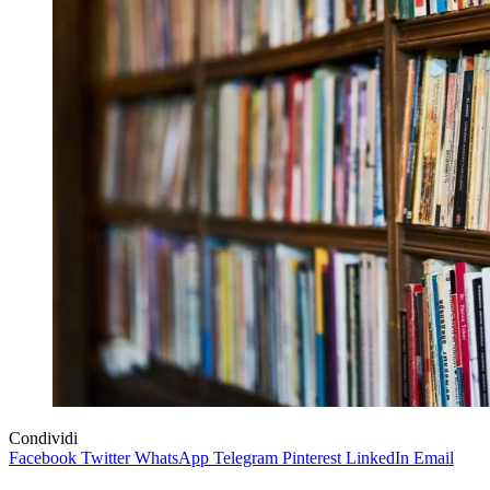
Condividi
Facebook
Twitter
WhatsApp
Telegram
Pinterest
LinkedIn
Email