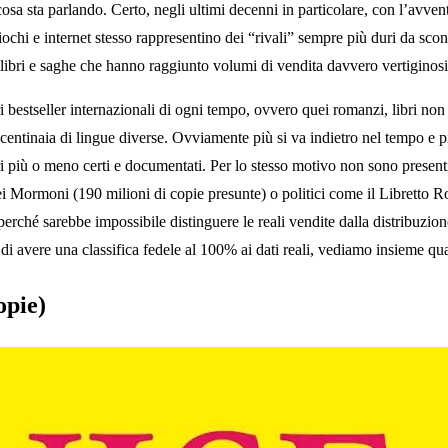
osa sta parlando. Certo, negli ultimi decenni in particolare, con l’avv
hi e internet stesso rappresentino dei “rivali” sempre più duri da scon
libri e saghe che hanno raggiunto volumi di vendita davvero vertiginosi 
bestseller internazionali di ogni tempo, ovvero quei romanzi, libri non f
n centinaia di lingue diverse. Ovviamente più si va indietro nel tempo e 
eri più o meno certi e documentati. Per lo stesso motivo non sono presenti 
dei Mormoni (190 milioni di copie presunte) o politici come il Libretto
erché sarebbe impossibile distinguere le reali vendite dalla distribuzion
di avere una classifica fedele al 100% ai dati reali, vediamo insieme qu
opie)