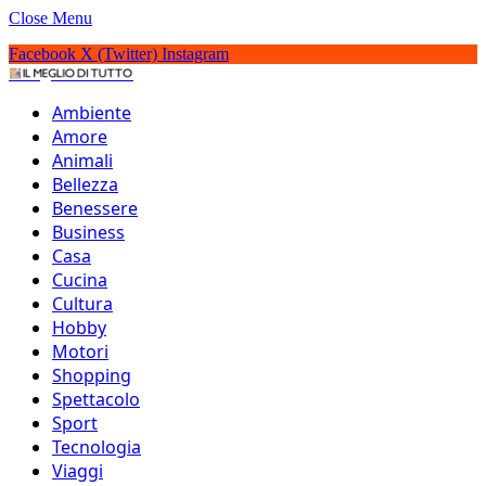
Close Menu
Facebook
X (Twitter)
Instagram
IlMeglioDiTutto.it
Ambiente
Amore
Animali
Bellezza
Benessere
Business
Casa
Cucina
Cultura
Hobby
Motori
Shopping
Spettacolo
Sport
Tecnologia
Gli 8 migliori libri di
Viaggi