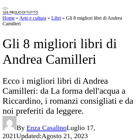
Andrea Camilleri
IlMeglioDiTutto.it
Ecco i migliori libri di Andrea
Home
»
Arte e cultura
»
Libri
»
Gli 8 migliori libri di Andrea
Camilleri
Camilleri: da La forma dell'acqua a
Riccardino, i romanzi consigliati e da
noi preferiti da leggere.
By
Enza Casalino
Luglio 17,
2021
Updated:
Agosto 21, 2023
Facebook
WhatsApp
Pinterest
Telegram