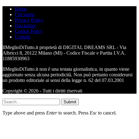
Home
Chi siamo
Privacy Policy
Disclaimer
Cookie Policy
Contatti
IlMeglioDiTutto.it proprietà di DIGITAL DREAMS SRL - Via
Albricci 8, 20122 Milano (MI) - Codice Fiscale e Partita I.V.A.
11885930963
IlMeglioDiTutto.it non è una testata giornalistica, in quanto viene
aggiornato senza alcuna periodicità. Non può pertanto considerarsi
un prodotto editoriale ai sensi della legge n. 62 del 07.03.2001
Copyright © 2026 - Tutti i diritti riservati
Submit
Type above and press
Enter
to search. Press
Esc
to cancel.